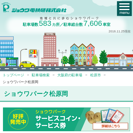
583
7,606
駐車場数
カ所／駐車総台数
車室
2016.11.25現在
トップページ
駐車場検索
大阪府の駐車場
松原市
ショウワパーク松原岡
ショウワパーク松原岡