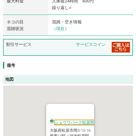
最大料金
入庫後24時間 400円
繰り返し○
ネコの目
混雑・空き情報
混雑状況
（現在）
割引サービス
サービスコイン
備考
地図
ショウワパーク松原岡
大阪府松原市岡5-10-16
最寄り駅／河内松原駅