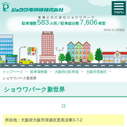
583
7,606
駐車場数
カ所／駐車総台数
車室
2016.11.25現在
トップページ
駐車場検索
大阪府の駐車場
大阪市浪速区
ショウワパーク新世界
ショウワパーク新世界
所在地：大阪府大阪市浪速区恵美須東3-7-2