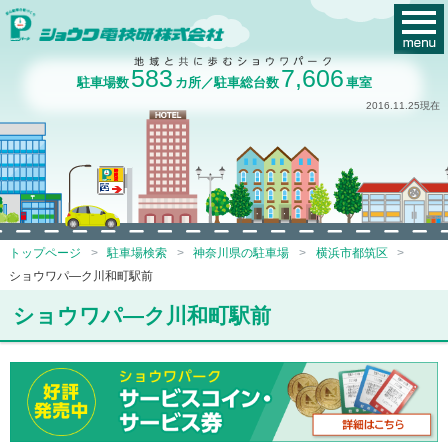
583
7,606
駐車場数
カ所／駐車総台数
車室
2016.11.25現在
トップページ
駐車場検索
神奈川県の駐車場
横浜市都筑区
ショウワパ―ク川和町駅前
ショウワパ―ク川和町駅前