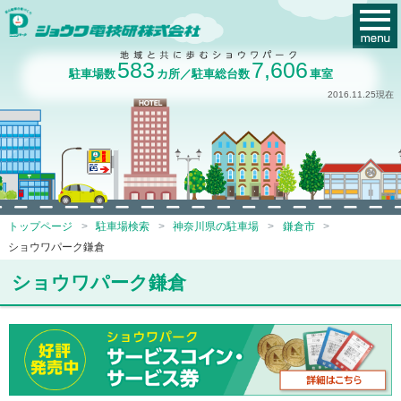
583
7,606
駐車場数
カ所／駐車総台数
車室
2016.11.25現在
トップページ
駐車場検索
神奈川県の駐車場
鎌倉市
ショウワパーク鎌倉
ショウワパーク鎌倉