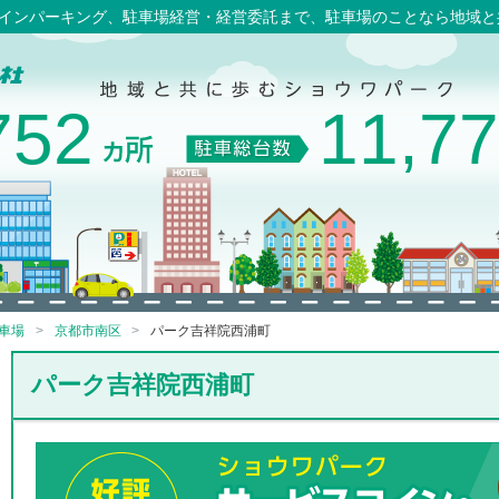
コインパーキング、駐車場経営・経営委託まで、駐車場のことなら地域
752
11,7
車場
京都市南区
パーク吉祥院西浦町
パーク吉祥院西浦町